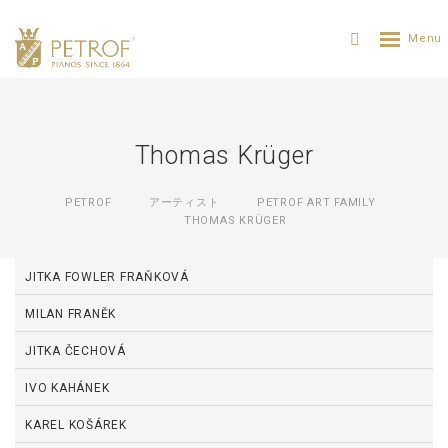
Thomas Krüger
PETROF
アーティスト
PETROF ART FAMILY
THOMAS KRÜGER
JITKA FOWLER FRAŇKOVÁ
MILAN FRANĚK
JITKA ČECHOVÁ
IVO KAHÁNEK
KAREL KOŠÁREK