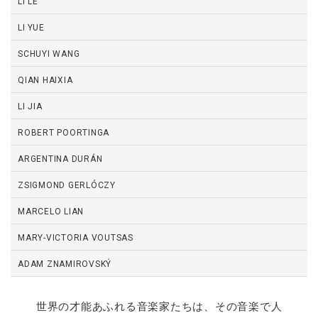
LI LE
LI YUE
SCHUYI WANG
QIAN HAIXIA
LI JIA
ROBERT POORTINGA
ARGENTINA DURÁN
ZSIGMOND GERLÓCZY
MARCELO LIAN
MARY-VICTORIA VOUTSAS
ADAM ZNAMIROVSKÝ
世界の才能あふれる音楽家たちは、その音楽で人