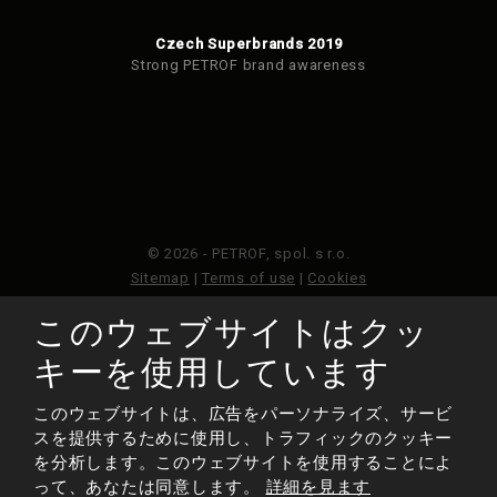
Czech Superbrands 2019
Strong PETROF brand awareness
© 2026 - PETROF, spol. s r.o.
Sitemap
|
Terms of use
|
Cookies
このウェブサイトはクッ
このウェブサイトはGoogleReCAPTCHAによって保護さ
れており、Googleのプライバシーポリシーと利用規約が
キーを使用しています
適用されます。
このウェブサイトは、広告をパーソナライズ、サービ
スを提供するために使用し、トラフィックのクッキー
作られた
を分析します。このウェブサイトを使用することによ
って、あなたは同意します。
詳細を見ます