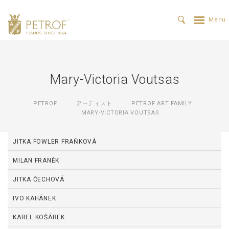
Mary-Victoria Voutsas
PETROF
アーティスト
PETROF ART FAMILY
MARY-VICTORIA VOUTSAS
JITKA FOWLER FRAŇKOVÁ
MILAN FRANĚK
JITKA ČECHOVÁ
IVO KAHÁNEK
KAREL KOŠÁREK