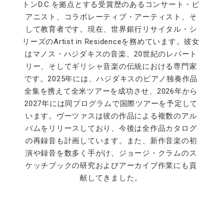
トンD.C.を拠点とする受賞歴のあるコンサート・ピ
アニスト、コラボレーティブ・アーティスト、そ
して教育者です。現在、世界銀行リサイタル・シ
リーズのArtist in Residenceを務めています。彼女
はマノス・ハジダキスの音楽、20世紀のレパート
リー、そしてギリシャ音楽の伝統における専門家
です。2025年には、ハジダキスのピアノ独奏作品
全集を携えて全米ツアーを成功させ、2026年から
2027年には同プログラムで国際ツアーを予定して
います。ヴーツァスは彼の作品による複数のアル
バムをリリースしており、今後は全作品カタログ
の再録音も計画しています。また、新作音楽の初
演や録音を数多く手がけ、ジョージ・クラムのス
ケッチブックの研究およびアーカイブ作業にも貢
献してきました。