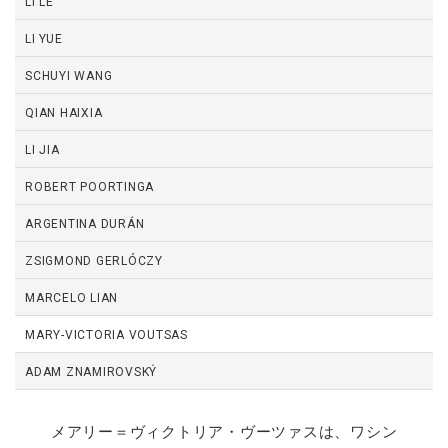
LI LE
LI YUE
SCHUYI WANG
QIAN HAIXIA
LI JIA
ROBERT POORTINGA
ARGENTINA DURÁN
ZSIGMOND GERLÓCZY
MARCELO LIAN
MARY-VICTORIA VOUTSAS
ADAM ZNAMIROVSKÝ
メアリー＝ヴィクトリア・ヴーツァスは、ワシン