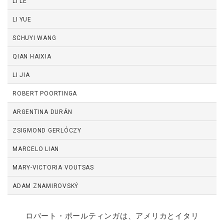
LI LE
LI YUE
SCHUYI WANG
QIAN HAIXIA
LI JIA
ROBERT POORTINGA
ARGENTINA DURÁN
ZSIGMOND GERLÓCZY
MARCELO LIAN
MARY-VICTORIA VOUTSAS
ADAM ZNAMIROVSKÝ
ロバート・ポールティンガは、アメリカとイタリ