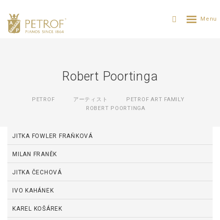
Robert Poortinga
PETROF
アーティスト
PETROF ART FAMILY
ROBERT POORTINGA
JITKA FOWLER FRAŇKOVÁ
MILAN FRANĚK
JITKA ČECHOVÁ
IVO KAHÁNEK
KAREL KOŠÁREK