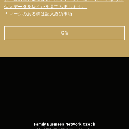
個人データを扱うかを見てみましょう。
.
＊マークのある欄は記入必須事項
送信
フォ
ーム
を送
信で
きま
せん
でし
た。
Family Business Network Czech