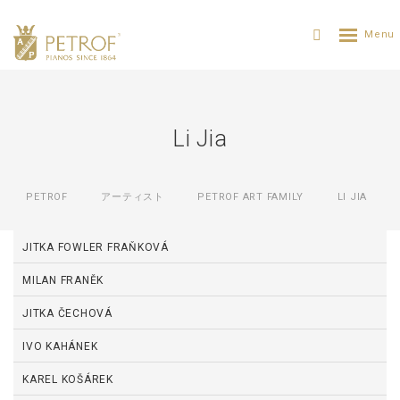
Li Jia
PETROF
アーティスト
PETROF ART FAMILY
LI JIA
JITKA FOWLER FRAŇKOVÁ
MILAN FRANĚK
JITKA ČECHOVÁ
IVO KAHÁNEK
KAREL KOŠÁREK