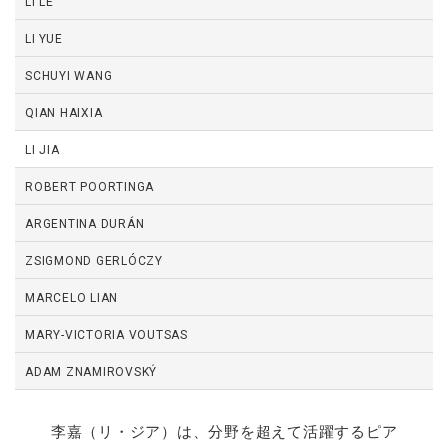
LI LE
LI YUE
SCHUYI WANG
QIAN HAIXIA
LI JIA
ROBERT POORTINGA
ARGENTINA DURÁN
ZSIGMOND GERLÓCZY
MARCELO LIAN
MARY-VICTORIA VOUTSAS
ADAM ZNAMIROVSKÝ
李嘉（リ・ジア）は、分野を超えて活躍するピア