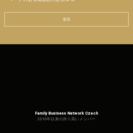
送信
フォ
ーム
を送
信で
きま
せん
でし
た。
Family Business Network Czech
2016年以来の誇り高いメンバー