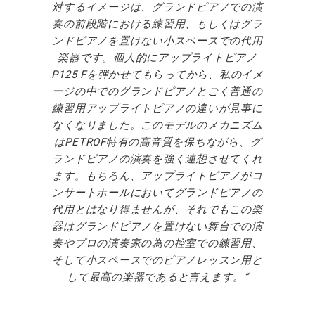
対するイメージは、グランドピアノでの演
奏の前段階における練習用、もしくはグラ
ンドピアノを置けない小スペースでの代用
楽器です。個人的にアップライトピアノ
P125 Fを弾かせてもらってから、私のイメ
ージの中でのグランドピアノとごく普通の
練習用アップライトピアノの違いが見事に
なくなりました。このモデルのメカニズム
はPETROF特有の高音質を保ちながら、グ
ランドピアノの演奏を強く連想させてくれ
ます。もちろん、アップライトピアノがコ
ンサートホールにおいてグランドピアノの
代用とはなり得ませんが、それでもこの楽
器はグランドピアノを置けない舞台での演
奏やプロの演奏家の為の控室での練習用、
そして小スペースでのピアノレッスン用と
して最高の楽器であると言えます。