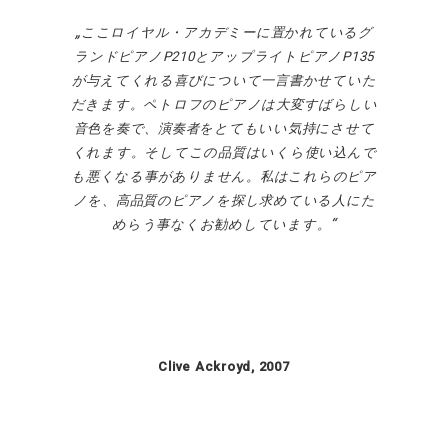
ここロイヤル・アカデミーに置かれているグ
ランドピアノ
P210
とアップライトピアノ
P135
が与えてくれる喜びについて一言書かせていた
だきます。
ペトロフのピアノは大変すばらしい
音色を奏で、演奏者をとてもいい気持にさせて
くれます。そしてこの品質はいくら使い込んで
も悪くなる事がありません。私はこれらのピア
ノを、高品質のピアノを探し求めている人にた
めらう事なくお勧めしています。
Clive Ackroyd, 2007