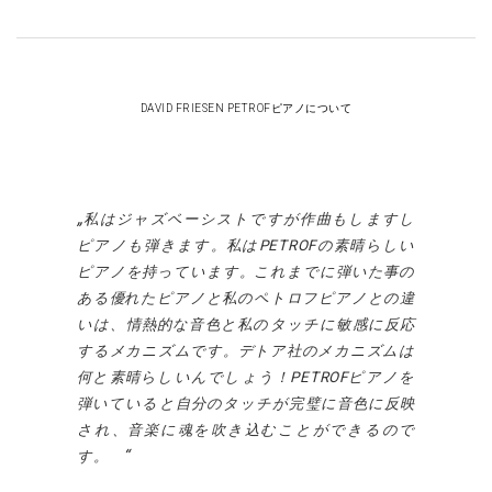
DAVID FRIESEN PETROFピアノについて
私はジャズベーシストですが作曲もしますし
ピアノも弾きます。私は
PETROF
の素晴らしい
ピアノを持っています。これまでに弾いた事の
ある優れたピアノと私のペトロフピアノとの違
いは、情熱的な音色と私のタッチに敏感に反応
するメカニズムです。デトア社のメカニズムは
何と素晴らしいんでしょう！
PETROF
ピアノを
弾いていると自分のタッチが完璧に音色に反映
され、音楽に魂を吹き込むことができるので
す。