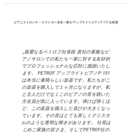
ピアニストのハナ・スラトカー女史一家がアップライトピアノP 131を絶賛
親愛なるペトロフ社長様 貴社の素敵なピ
アノサロンでの私たち一家に対する友好的
でプロフェッショナルな応対に感謝いたし
ます。 PETROF アップライトピアノP 131
は本当に素晴らしい楽器です。私たちがこ
の楽器を購入して１ヶ月になりますが、私
と主人だけでなくこのピアノの音を聴いた
方全員が気に入っています。弾けば弾くほ
ど、この楽器を購入した喜びが大きくなっ
ています。その音はとても美しくクリスタ
ルのような透明な輝きがあります。 社長は
じめご家族の皆さま、そしてPETROF社の