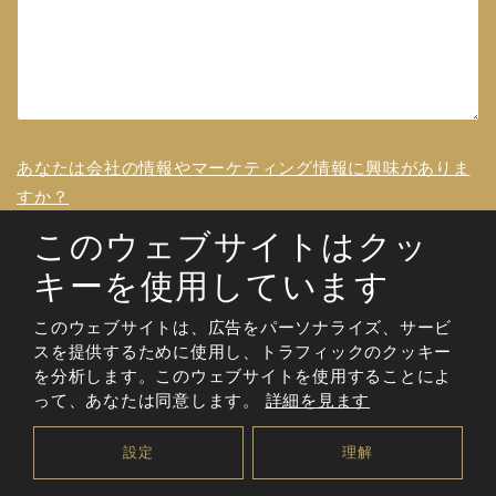
あなたは会社の情報やマーケティング情報に興味がありま
すか？
このウェブサイトはクッ
私は定期的に情報を得たいと思っています。
キーを使用しています
お客様の個人情報は完全に安全です。 私たちがどのように
このウェブサイトは、広告をパーソナライズ、サービ
個人データを扱うかを見てみましょう。
.
スを提供するために使用し、トラフィックのクッキー
＊マークのある欄は記入必須事項
を分析します。このウェブサイトを使用することによ
って、あなたは同意します。
詳細を見ます
送信
設定
理解
フォ