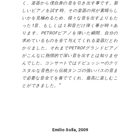
く、楽器から僕自身の音を引き出す事です。新
しいピアノを試す時、その楽器の何が素晴らし
いかを見極めるため、様々な音を出すよりもた
った
1
音、もしくは１和音だけ弾く事が時々あ
ります。
PETROF
ピアノを弾いた瞬間、自分の
求めているものを全て与えてくれる楽器だとわ
かりました。それまで
PETROF
グランドピアノ
がこんなに熱情的で深い音を出すとは知りませ
んでした。コンサートではドビュッシーのクリ
スタルな音色から伝統タンゴの強いバスの音ま
で必要な音全てを奏でてくれ、最高に楽しむこ
とができました。
Emilio Solla, 2009