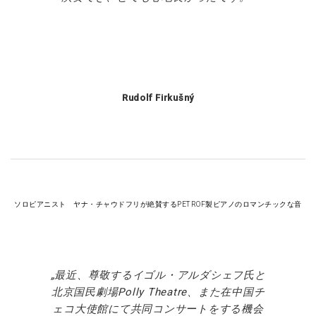
Rudolf Firkušný
ソロピアニスト ヤナ・チャウドフリが絶賛するPETROF製ピアノのロマンチックな音
最近、尊敬するイゴル・アルダシェフ氏と
北京国民劇場Polly Theatre、また在中国チ
ェコ大使館にて共同コンサートをする機会