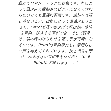
豊かでロマンティックな音色です。私にと
って温かみと繊細さはピアノになくてはな
らないとても重要な要素です。感情を表現
し得ないピアノは私にとって価値がありま
せん。
Petrof
楽器のおかげで私は強い感情
を音楽に移入する事ができ、そして聴衆
は、私の魂の語りかけを聴く事が可能にな
るのです。
Petrof
は音楽家たちに素晴らし
い声を与えてくれています。技と伝統を守
り、ゆるぎない芸術美を作り出している
Petrof
に感謝します。」
Ara, 2017