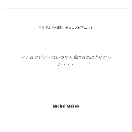
MICHAL MAŠEK、チェコ人ピアニスト
ペトロフピアノはいつでも私のお気に入りだっ
た・・・
Michal Mašek