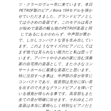
ツ・クラーロヴェー市に来ています。本日
PETROF製のピアノBora 159モデルを弾か
せていただきました。グランドピアノとし
ては小さめの楽器です。このモデルは長さ
が短めで楽器の幅も他のPETROF楽器と同
じであるにもかかわらず、中声部が豊か
で、しかしコンパクトな音を生み出してい
ます。このようなサイズのピアノにしては
まず他では見られない能力だと私は思って
います。アパートや小さめの家に住む演奏
家の自宅用の楽器として、また小さなコン
サートホールに最適な楽器だと思います。
特に注目すべき事は、中声部の音が非常に
コンパクトであり、低音部は充分に深い音
を出すので大きなグランドピアノを弾いて
いる感覚が得られる事です。高音部もまた
全ての音が明確に出せます。それゆえこの
楽器は本当に素晴らしく特別なピアノだと