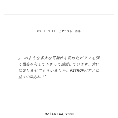
COLLEEN LEE、ピアニスト、香港
このような多大な可能性を秘めたピアノを弾
く機会を与えて下さって感謝しています。大い
に楽しませてもらいました。
PETROF
ピアノに
益々の幸あれ！
Collen Lee, 2008