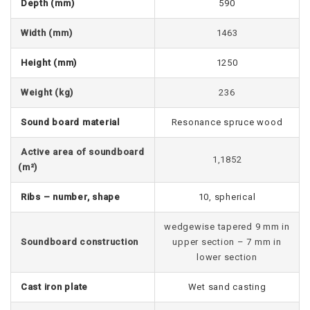
Depth (mm)
590
Width (mm)
1463
Height (mm)
1250
Weight (kg)
236
Sound board material
Resonance spruce wood
Active area of soundboard
1,1852
(m²)
Ribs – number, shape
10, spherical
wedgewise tapered 9 mm in
Soundboard construction
upper section – 7 mm in
lower section
Cast iron plate
Wet sand casting