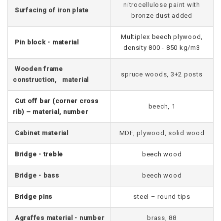
nitrocellulose paint with
Surfacing of iron plate
bronze dust added
Multiplex beech plywood,
Pin block - material
density 800 - 850 kg/m3
Wooden frame
spruce woods, 3+2 posts
construction, material
Cut off bar (corner cross
beech, 1
rib) – material, number
Cabinet material
MDF, plywood, solid wood
Bridge - treble
beech wood
Bridge - bass
beech wood
Bridge pins
steel – round tips
Agraffes material - number
brass, 88