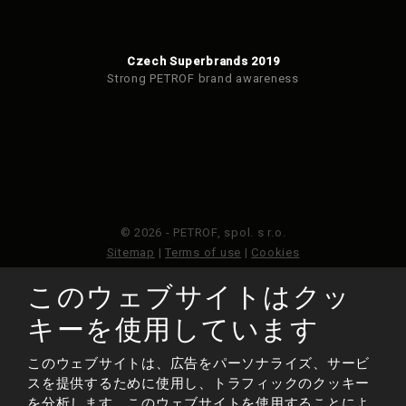
Czech Superbrands 2019
Strong PETROF brand awareness
© 2026 - PETROF, spol. s r.o.
Sitemap
|
Terms of use
|
Cookies
このウェブサイトはクッ
このウェブサイトはGoogleReCAPTCHAによって保護さ
れており、Googleのプライバシーポリシーと利用規約が
キーを使用しています
適用されます。
このウェブサイトは、広告をパーソナライズ、サービ
スを提供するために使用し、トラフィックのクッキー
作られた
を分析します。このウェブサイトを使用することによ