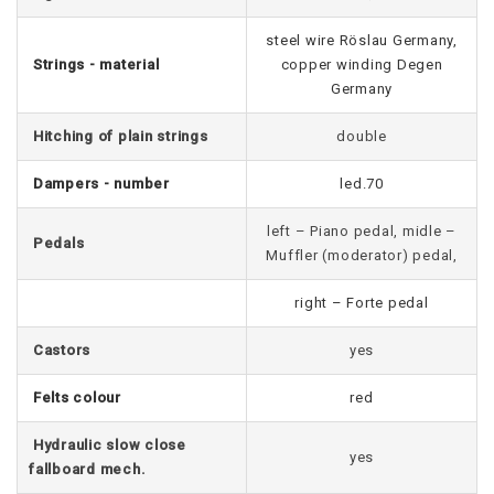
steel wire Röslau Germany,
Strings - material
copper winding Degen
Germany
Hitching of plain strings
double
Dampers - number
led.70
left – Piano pedal, midle –
Pedals
Muffler (moderator) pedal,
right – Forte pedal
Castors
yes
Felts colour
red
Hydraulic slow close
yes
fallboard mech.