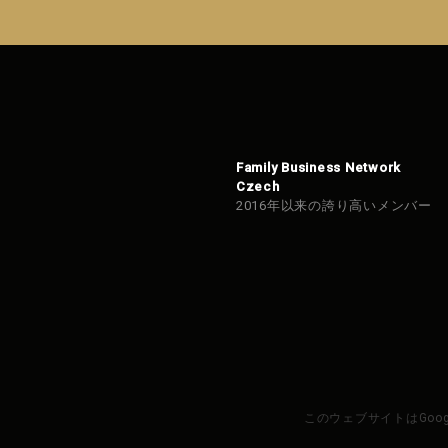
信で
きま
せん
でし
た。
Family Business Network
Czech
2016年以来の誇り高いメンバー
このウェブサイトはGoo