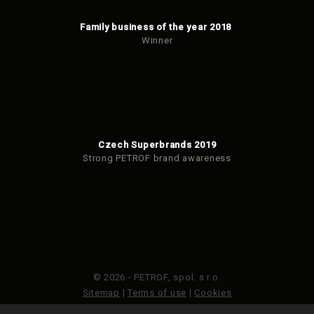
Family business of the year 2018
Winner
Czech Superbrands 2019
Strong PETROF brand awareness
© 2026 - PETROF, spol. s r.o.
Sitemap
|
Terms of use
|
Cookies