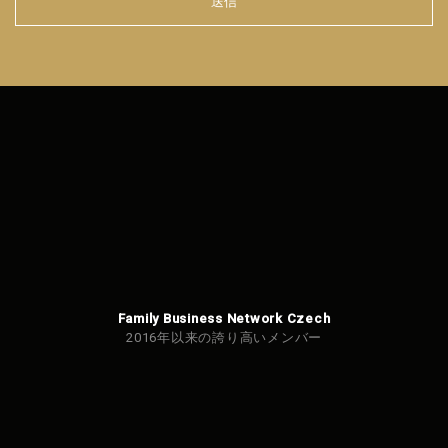
送信
フォ
ーム
を送
信で
きま
せん
でし
た。
Family Business Network Czech
2016年以来の誇り高いメンバー