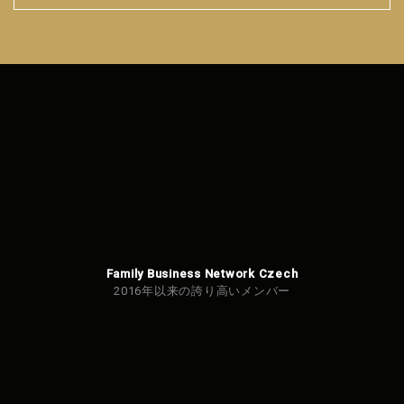
フォ
ーム
を送
信で
きま
せん
でし
た。
Family Business Network Czech
2016年以来の誇り高いメンバー