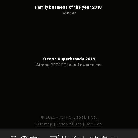
Family business of the year 2018
Winner
Czech Superbrands 2019
Strong PETROF brand awareness
© 2026 - PETROF, spol. s r.o.
Sitemap
|
Terms of use
|
Cookies