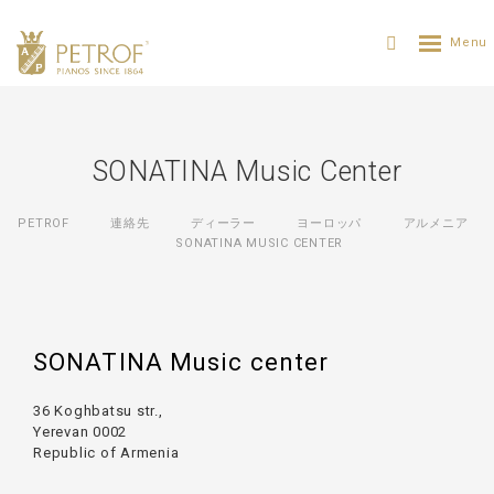
SONATINA Music Center
PETROF
連絡先
ディーラー
ヨーロッパ
アルメニア
SONATINA MUSIC CENTER
SONATINA Music center
36 Koghbatsu str.,
Yerevan 0002
Republic of Armenia