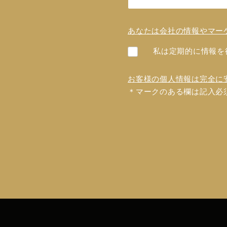
あなたは会社の情報やマー
私は定期的に情報を
お客様の個人情報は完全に
＊マークのある欄は記入必
フォ
ーム
を送
信で
きま
せん
でし