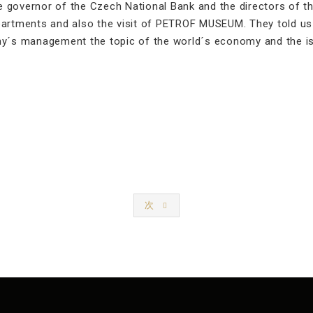
vernor of the Czech National Bank and the directors of the 
partments and also the visit of PETROF MUSEUM. They told us a
´s management the topic of the world´s economy and the iss
次
以
前