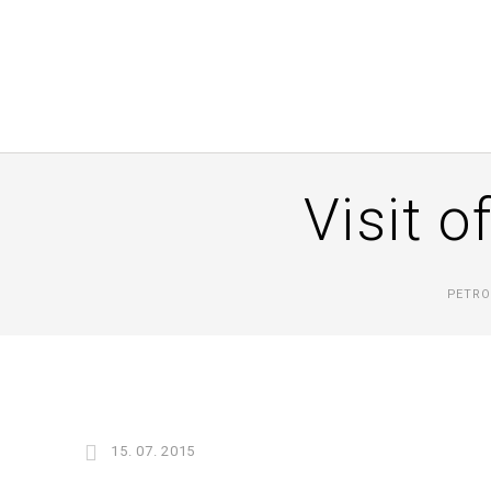
Visit 
PETRO
15. 07. 2015