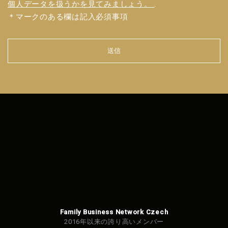
個人データを扱うかを見てみましょう。
.
＊マークのある欄は記入必須事項
送信
フォ
ーム
を送
信で
きま
せん
でし
た。
Family Business Network Czech
2016年以来の誇り高いメンバー