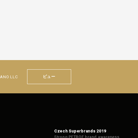
ビュー
IANO LLC
Czech Superbrands 2019
Strong PETROF brand awareness