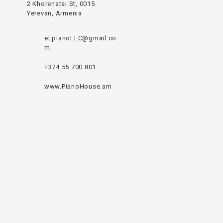
2 Khorenatsi St, 0015
Yerevan, Armenia
eLpianoLLC@gmail.co
m
+374 55 700 801
www.PianoHouse.am