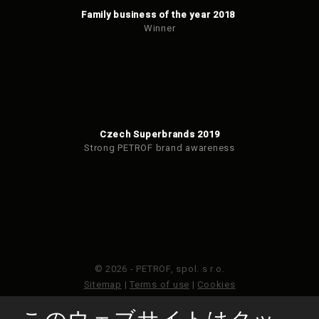
Family business of the year 2018
Winner
Czech Superbrands 2019
Strong PETROF brand awareness
© 2026 - PETROF, spol. s r.o.
Sitemap
|
Terms of use
|
Cookies