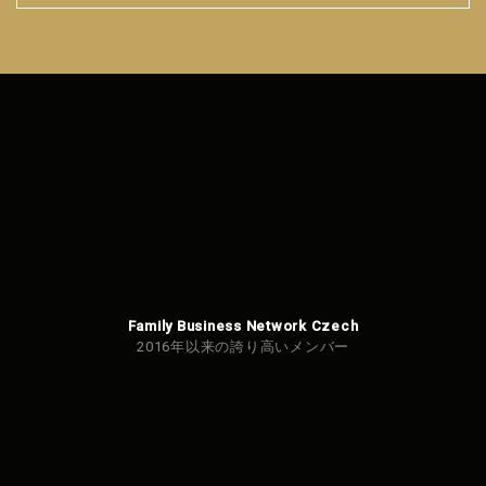
フォ
ーム
を送
信で
きま
せん
でし
た。
Family Business Network Czech
2016年以来の誇り高いメンバー