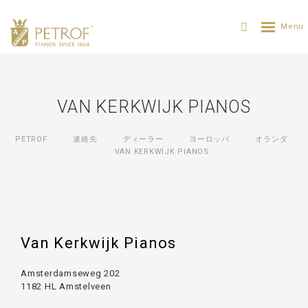
VAN KERKWIJK PIANOS
PETROF
連絡先
ディーラー
ヨーロッパ
オランダ
VAN KERKWIJK PIANOS
Van Kerkwijk Pianos
Amsterdamseweg 202
1182 HL Amstelveen