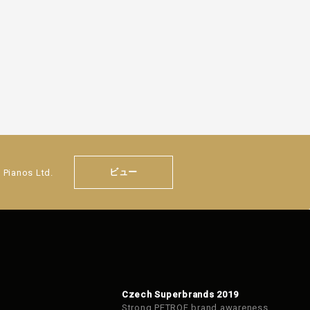
ビュー
 Pianos Ltd.
Czech Superbrands 2019
Strong PETROF brand awareness