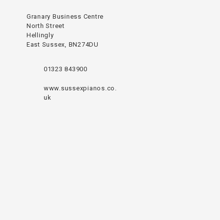
Granary Business Centre
North Street
Hellingly
East Sussex, BN274DU
01323 843900
www.sussexpianos.co.
uk