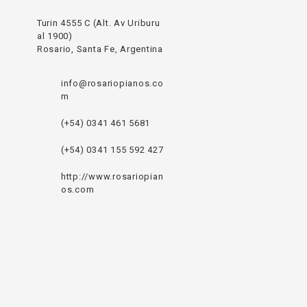
Turin 4555 C (Alt. Av Uriburu
al 1900)
Rosario, Santa Fe, Argentina
info@rosariopianos.co
m
(+54) 0341 461 5681
(+54) 0341 155 592 427
http://www.rosariopian
os.com