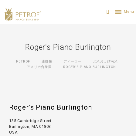
Roger's Piano Burlington
PETROF
連絡先
ディーラー
北米および南米
アメリカ合衆国
ROGER'S PIANO BURLINGTON
Roger's Piano Burlington
135 Cambridge Street
Burlington, MA 01803
USA