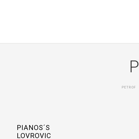
P
PETROF
PIANOS´S
LOVROVIC