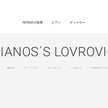
PETROFの世界
ピアノ
ディーラー
IANOS´S LOVROV
連絡先
ディーラー
ヨーロッパ
ベルギー
PIANOS´S L