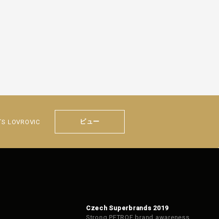
ビュー
´S LOVROVIC
Czech Superbrands 2019
Strong PETROF brand awareness