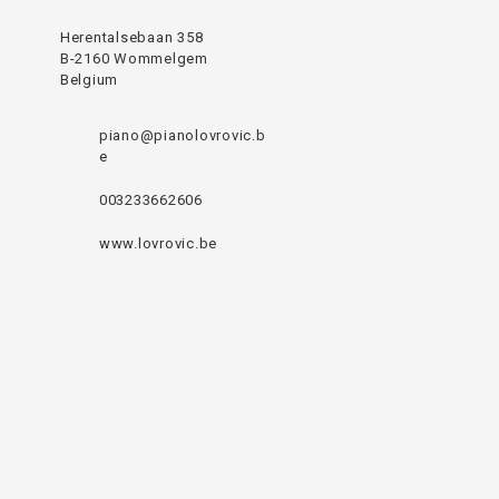
Herentalsebaan 358
B-2160 Wommelgem
Belgium
piano@pianolovrovic.b
e
003233662606
www.lovrovic.be