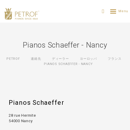
Pianos Schaeffer - Nancy
PETROF
連絡先
ディーラー
ヨーロッパ
フランス
PIANOS SCHAEFFER - NANCY
Pianos Schaeffer
28 rue Hermite
54000 Nancy