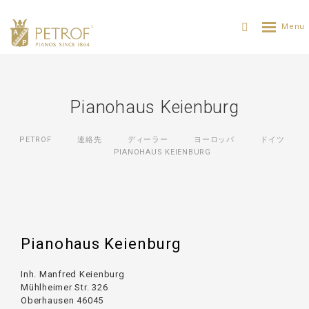
Pianohaus Keienburg
PETROF
連絡先
ディーラー
ヨーロッパ
ドイツ
PIANOHAUS KEIENBURG
Pianohaus Keienburg
Inh. Manfred Keienburg
Mühlheimer Str. 326
Oberhausen 46045