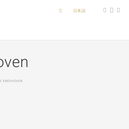
日本語
oven
S EINDHOVEN