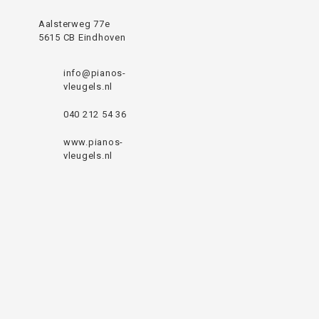
Aalsterweg 77e
5615 CB Eindhoven
info@pianos-
vleugels.nl
040 212 54 36
www.pianos-
vleugels.nl