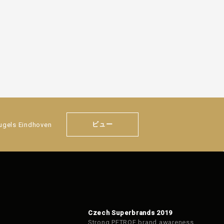
ビュー
eugels Eindhoven
Czech Superbrands 2019
Strong PETROF brand awareness