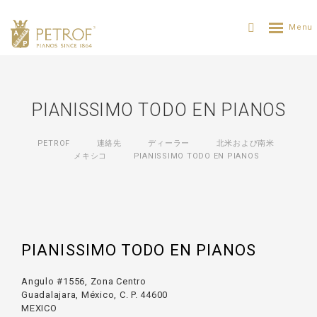
PIANISSIMO TODO EN PIANOS
PETROF
連絡先
ディーラー
北米および南米
メキシコ
PIANISSIMO TODO EN PIANOS
PIANISSIMO TODO EN PIANOS
Angulo #1556, Zona Centro
Guadalajara, México, C. P. 44600
MEXICO