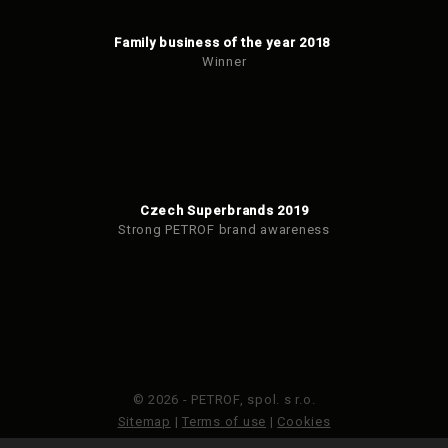
Family business of the year 2018
Winner
Czech Superbrands 2019
Strong PETROF brand awareness
© 2026 - PETROF, spol. s r.o.
Sitemap
|
Terms of use
|
Cookies