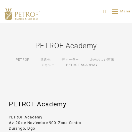
PETROF Academy
PETROF
連絡先
ディーラー
北米および南米
メキシコ
PETROF ACADEMY
PETROF Academy
PETROF Academy
Av. 20 de Noviembre 900, Zona Centro
Durango, Dgo.