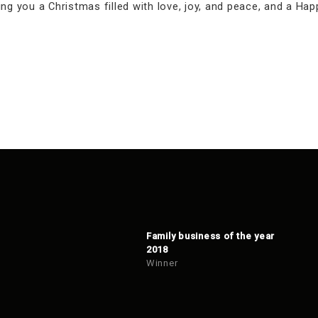
ng you a Christmas filled with love, joy, and peace, and a Ha
Family business of the year
2018
Winner