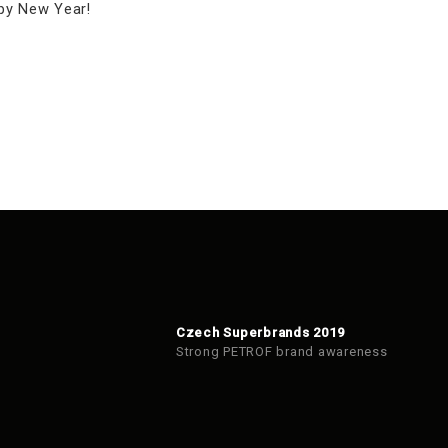
ppy New Year!
Czech Superbrands 2019
Strong PETROF brand awareness