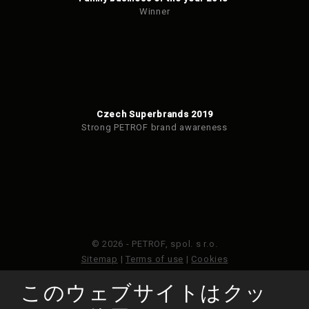
Winner
Czech Superbrands 2019
Strong PETROF brand awareness
© 2026 - PETROF, spol. s r.o.
Sitemap
|
Terms of use
|
Cookies
このウェブサイトはクッ
このウェブサイトはGoogleReCAPTCHAによって保護さ
れており、Googleのプライバシーポリシーと利用規約が