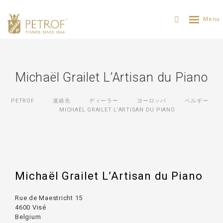
Michaël Grailet L’Artisan du Piano
PETROF
連絡先
ディーラー
ヨーロッパ
ベルギー
MICHAËL GRAILET L’ARTISAN DU PIANO
Michaël Grailet L’Artisan du Piano
Rue de Maestricht 15
4600 Visé
Belgium