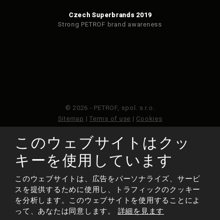
Czech Superbrands 2019
Strong PETROF brand awareness
© 2026 - PETROF, spol. s r.o.
Sitemap
|
Terms of use
|
Cookies
このウェブサイトはクッ
このウェブサイトはGoogleReCAPTCHAによって保護さ
れており、Googleのプライバシーポリシーと利用規約が
キーを使用しています
適用されます。
このウェブサイトは、広告をパーソナライズ、サービ
スを提供するために使用し、トラフィックのクッキー
作られた
を分析します。このウェブサイトを使用することによ
って、あなたは同意します。
詳細を見ます