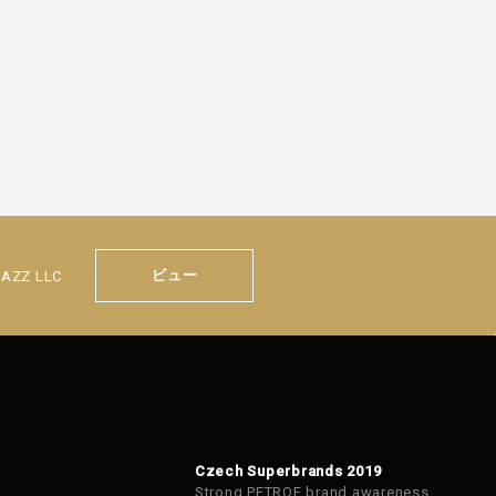
ビュー
JAZZ LLC
Czech Superbrands 2019
Strong PETROF brand awareness