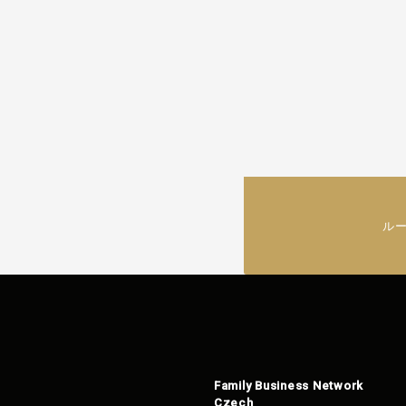
ル
Family Business Network
Czech