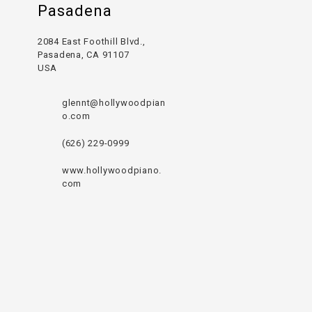
Pasadena
2084 East Foothill Blvd.,
Pasadena, CA 91107
USA
glennt@hollywoodpian
o.com
(626) 229-0999
www.hollywoodpiano.
com