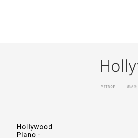
Holl
PETROF
連絡先
Hollywood
Piano -