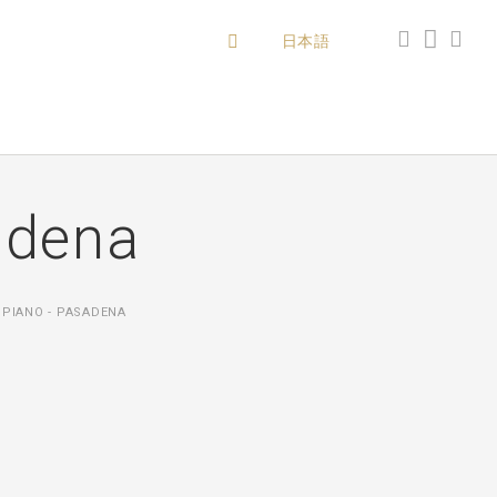
日本語
adena
PIANO - PASADENA