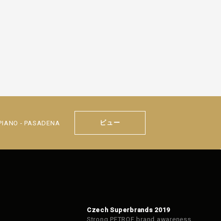
ビュー
IANO - PASADENA
Czech Superbrands 2019
Strong PETROF brand awareness