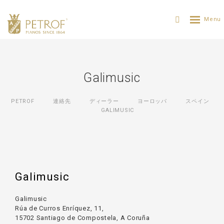
Galimusic
PETROF
連絡先
ディーラー
ヨーロッパ
スペイン
GALIMUSIC
Galimusic
Galimusic
Rúa de Curros Enríquez, 11,
15702 Santiago de Compostela, A Coruña