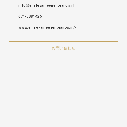
info@emilevanleenenpianos.nl
071-5891426
www.emilevanleenenpianos.nl//
お問い合わせ