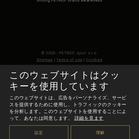
Strong PETROF brand awareness
© 2026 - PETROF, spol. s r.o.
Sitemap
|
Terms of use
|
Cookies
このウェブサイトはクッ
このウェブサイトはGoogleReCAPTCHAによって保護さ
れており、Googleのプライバシーポリシーと利用規約が
キーを使用しています
適用されます。
このウェブサイトは、広告をパーソナライズ、サービ
スを提供するために使用し、トラフィックのクッキー
作られた
を分析します。このウェブサイトを使用することによ
って、あなたは同意します。
詳細を見ます
設定
理解