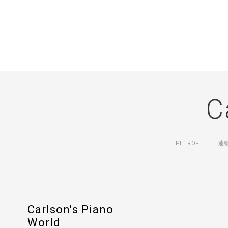
C
PETROF
連
Carlson's Piano
World