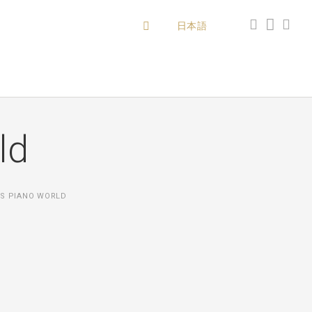
日本語
ld
'S PIANO WORLD