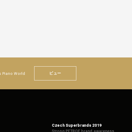
ビュー
s Piano World
Czech Superbrands 2019
Strong PETROF brand awareness