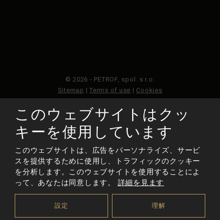
© 2026 - PETROF, spol. s r.o.
Sitemap
|
Terms of use
|
Cookies
このウェブサイトはクッ
このウェブサイトはGoogleReCAPTCHAによって保護さ
れており、Googleのプライバシーポリシーと利用規約が
キーを使用しています
適用されます。
このウェブサイトは、広告をパーソナライズ、サービ
スを提供するために使用し、トラフィックのクッキー
作られた
を分析します。このウェブサイトを使用することによ
って、あなたは同意します。
詳細を見ます
設定
理解