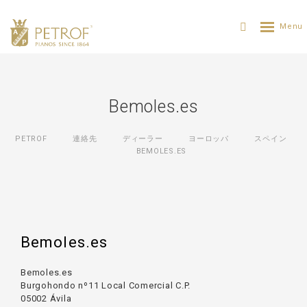
Bemoles.es
PETROF
連絡先
ディーラー
ヨーロッパ
スペイン
BEMOLES.ES
Bemoles.es
Bemoles.es
Burgohondo nº11 Local Comercial C.P.
05002 Ávila