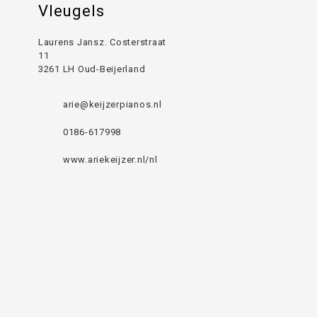
Vleugels
Laurens Jansz. Costerstraat
11
3261 LH Oud-Beijerland
arie@keijzerpianos.nl
0186-617998
www.ariekeijzer.nl/nl