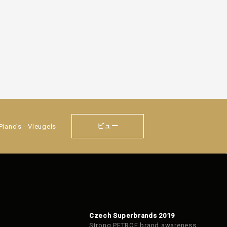
ビュー
 Piano’s - Vleugels
Czech Superbrands 2019
Strong PETROF brand awareness