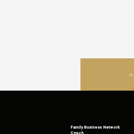
ル
Family Business Network
Czech