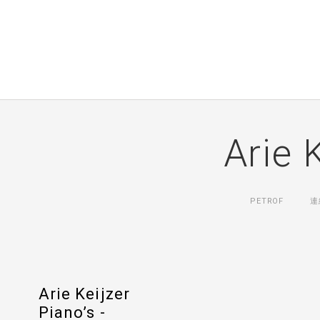
Arie 
PETROF
連
Arie Keijzer
Piano’s -