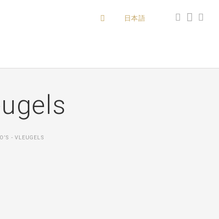
日本語
eugels
O’S - VLEUGELS